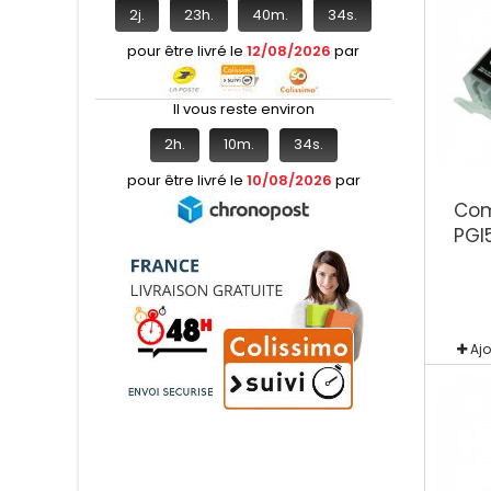
2
j.
23
h.
40
m.
33
s.
pour être livré le
12/08/2026
par
Il vous reste environ
2
h.
10
m.
33
s.
pour être livré le
10/08/2026
par
Com
PGI
Aj