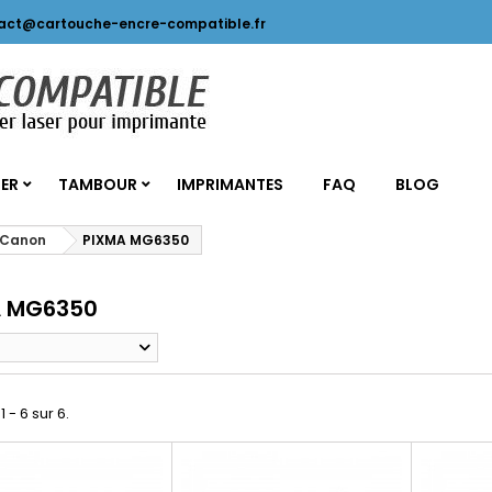
act@cartouche-encre-compatible.fr
SER
TAMBOUR
IMPRIMANTES
FAQ
BLOG
 Canon
PIXMA MG6350
A MG6350
1 - 6 sur 6.