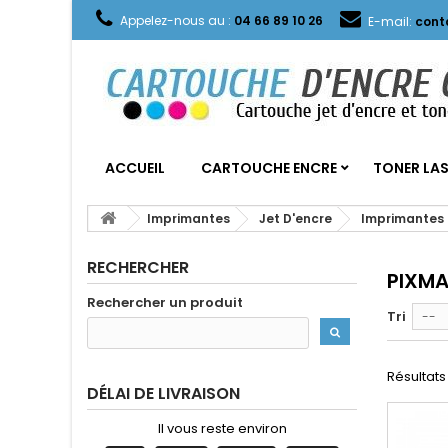
Appelez-nous au :
04 66 89 10 26
E-mail:
cont
ACCUEIL
CARTOUCHE ENCRE
TONER LA
Imprimantes
Jet D'encre
Imprimantes
RECHERCHER
PIXM
Rechercher un produit
Tri
--
Résultats 
DÉLAI DE LIVRAISON
Il vous reste environ