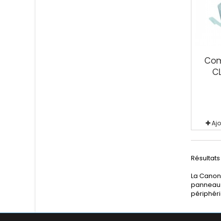
Com
C
Aj
Résultats 
La Canon 
panneau d
périphéri