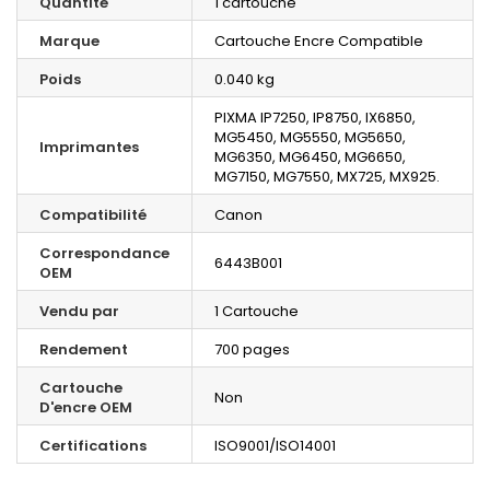
Quantité
1 cartouche
Marque
Cartouche Encre Compatible
Poids
0.040 kg
PIXMA IP7250, IP8750, IX6850,
MG5450, MG5550, MG5650,
Imprimantes
MG6350, MG6450, MG6650,
MG7150, MG7550, MX725, MX925.
Compatibilité
Canon
Correspondance
6443B001
OEM
Vendu par
1 Cartouche
Rendement
700 pages
Cartouche
Non
D'encre OEM
Certifications
ISO9001/ISO14001