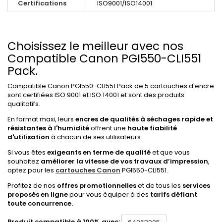
Certifications
ISO9001/ISO14001
Choisissez le meilleur avec nos
Compatible Canon PGI550-CLI551
Pack.
Compatible Canon PGI550-CLI551 Pack de 5 cartouches d'encre
sont certifiées ISO 9001 et ISO 14001 et sont des produits
qualitatifs.
En format maxi, leurs
encres de qualités à séchages rapide et
résistantes à l'humidité
offrent une
haute fiabilité
d'utilisation
à chacun de ses utilisateurs.
Si vous êtes
exigeants en terme de qualité
et que vous
souhaitez
améliorer la vitesse de vos travaux d’impression
,
optez pour les
cartouches Canon
PGI550-CLI551.
Profitez de nos
offres promotionnelles
et de tous les
services
proposés en ligne
pour vous équiper à des
tarifs défiant
toute concurrence.
Produit compatible à 100% avec: