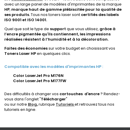
avec un large panel de modèles d'imprimantes de la marque
HP
,
marque haut de gamme plébiscitée pour la qualité de
ses produits.
Tous nos toners laser sont
certifiés des labels
ISO 9001 et ISO 14001.
Quel que soit le type de
support
que vous utilisez,
grâce à
l’encre pigmentée qu'ils contiennent,
les impressions
réalisées résistent à l’humidité et à la décoloration.
Faites des économies
sur votre budget en choisissant vos
Toners Laser HP
en quelques clics.
Compatible avec les modèles d'imprimantes HP :
Color LaserJet Pro M176N
Color LaserJet Pro M177FW
Des difficultés à changer vos
cartouches
d'encre
? Rendez-
vous dans l'onglet "
Télécharger
"
ou sur notre
Blog
,
rubrique
Tutoriels
et retrouvez tous nos
tutoriels en ligne.