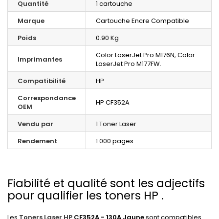
Quantité
1 cartouche
Marque
Cartouche Encre Compatible
Poids
0.90 Kg
Color LaserJet Pro M176N, Color
Imprimantes
LaserJet Pro M177FW.
Compatibilité
HP
Correspondance
HP CF352A
OEM
Vendu par
1 Toner Laser
Rendement
1 000 pages
Fiabilité et qualité sont les adjectifs
pour qualifier les toners HP .
Les
Toners Laser HP
CF352A - 130A Jaune
sont compatibles