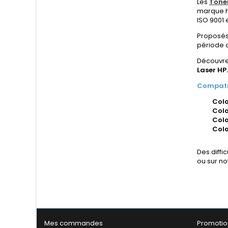
Les
Toner
marque h
ISO 9001 e
Proposés
période d'
Découvre
Laser HP
Compatib
Colo
Colo
Colo
Colo
Des diffi
ou sur no
Mes commandes
Promotio