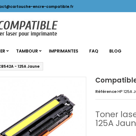
act@cartouche-encre-compatible.fr
SER
TAMBOUR
IMPRIMANTES
FAQ
BLOG
CB542A - 125A Jaune
Compatible
Référence
HP 125A 
Toner las
125A Jaun