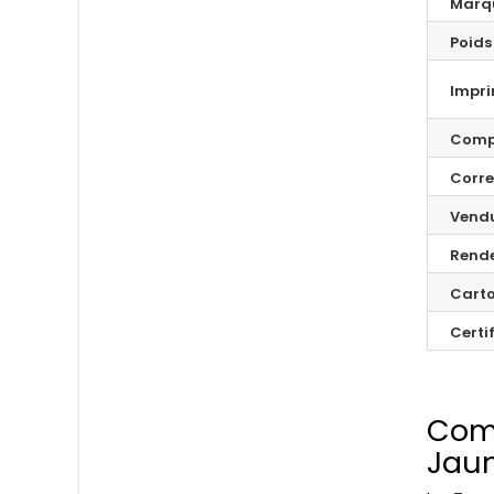
Marq
Poids
Impr
Compa
Corr
Vend
Rend
Carto
Certi
Comp
Jaun