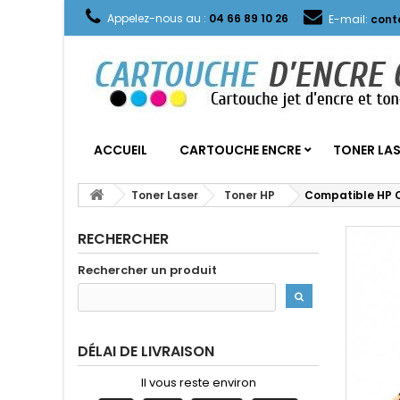
Appelez-nous au :
04 66 89 10 26
E-mail:
cont
ACCUEIL
CARTOUCHE ENCRE
TONER LA
Toner Laser
Toner HP
Compatible HP 
RECHERCHER
Rechercher un produit
DÉLAI DE LIVRAISON
Il vous reste environ