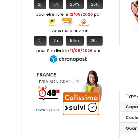
2
j.
5
h.
26
m.
25
s.
pour être livré le
12/08/2026
par
Il vous reste environ
2
j.
7
h.
56
m.
25
s.
pour être livré le
11/08/2026
par
Type 
Capa
Coule
Quant