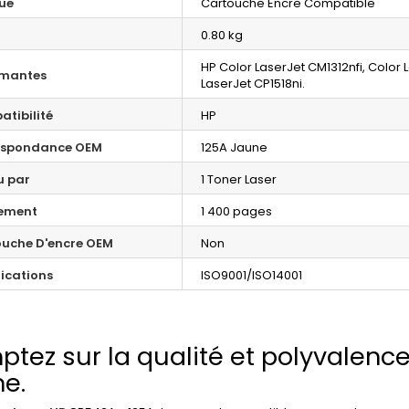
ue
Cartouche Encre Compatible
0.80 kg
HP Color LaserJet CM1312nfi, Color 
imantes
LaserJet CP1518ni.
tibilité
HP
espondance OEM
125A Jaune
u par
1 Toner Laser
ement
1 400 pages
uche D'encre OEM
Non
fications
ISO9001/ISO14001
tez sur la qualité et polyvalence
e.