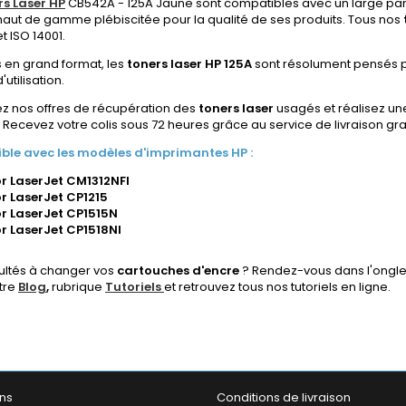
s Laser HP
CB542A - 125A Jaune sont compatibles avec un large pa
aut de gamme plébiscitée pour la qualité de ses produits. Tous nos
t ISO 14001.
 en grand format, les
toners laser HP 125A
sont résolument pensés po
utilisation.
z nos offres de récupération des
toners laser
usagés et réalisez un
.
Recevez votre colis sous 72 heures grâce au service de livraison grat
le avec les modèles d'imprimantes HP :
r LaserJet CM1312NFI
r LaserJet CP1215
r LaserJet CP1515N
r LaserJet CP1518NI
cultés à changer vos
cartouches
d'encre
? Rendez-vous dans l'onglet
tre
Blog
,
rubrique
Tutoriels
et retrouvez tous nos tutoriels en ligne.
ns
Conditions de livraison