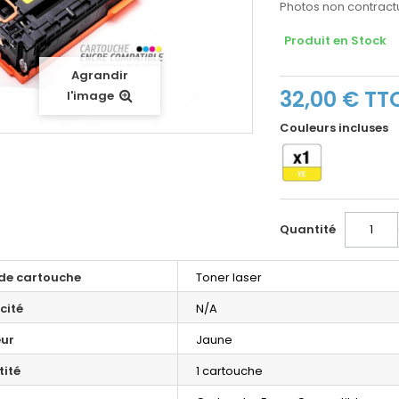
Photos non contractu
Produit en Stock
Agrandir
32,00 €
TT
l'image
Couleurs incluses
Quantité
de cartouche
Toner laser
cité
N/A
ur
Jaune
ité
1 cartouche