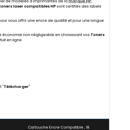
nel de modèles d'imprimantes de la
marque HP
,
toners laser compatibles HP
sont certifiés des labels
ur vous offrir une encre de qualité et pour une longue
e économie non négligeable en choisissant vos
Toners
uit en ligne.
 "
Télécharger
"
Cartouche Encre Compatible , 18