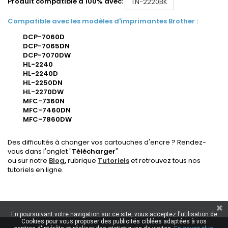
Produit compatible à 100% avec:
TN-2220BK
Compatible avec les modèles d'imprimantes Brother :
DCP-7060D
DCP-7065DN
DCP-7070DW
HL-2240
HL-2240D
HL-2250DN
HL-2270DW
MFC-7360N
MFC-7460DN
MFC-7860DW
Des difficultés à changer vos cartouches d'encre ? Rendez-
vous dans l'onglet "
Télécharger
"
ou sur notre
Blog
,
rubrique
Tutoriels
et retrouvez tous nos
tutoriels en ligne.
En poursuivant votre navigation sur ce site, vous acceptez l'utilisation de
Cookies pour vous proposer des publicités ciblées adaptées à vos