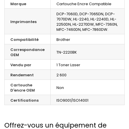
Marque
Cartouche Encre Compatible
DCP-7060D, DCP-7065DN, DCP-
7070DW, HL-2240, HL-2240D, HL-
Imprimantes
2250DN, HL-2270DW, MFC-7360N,
MFC-7460DN, MFC-7860DW.
Compatibilité
Brother
Correspondance
TN-2220BK
OEM
Vendu par
1 Toner Laser
Rendement
2 600
Cartouche
Non
D'encre OEM
Certifications
ISO9001/ISO14001
Offrez-vous un équipement de