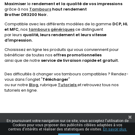
Maximiser
le
rendement et la qualité de vos impressions
grâce à nos
Tambours
haut rendement
Brother DR3200 Noir.
Compatible avec les différents modèles de la gamme
DCP, HL
et MFC
, nos
tambours génériques
ce distinguent
par leurs
qualité,
leurs rendement et leurs vitesse
d'impression.
Choisissez en ligne les produits qui vous conviennent pour
bénéficier de toutes nos
offres promotionnelles
ainsi que de notre
service de livraison rapide et gratuit.
Des difficultés à changer vos tambours compatibles ? Rendez-
vous dans l'onglet "
Télécharger
"
ou sur notre
Blog
, rubrique
Tutoriels
et retrouvez tous nos
tutoriels en ligne.
En poursuivant votre navigation sur ce site, vous acceptez l'utilisation de
Cookies pour vous proposer des publicités ciblées adaptées à vos
centres d'intérêts et réaliser des statistiques de visites.
En savoir plus.