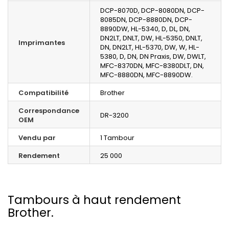
DCP-8070D, DCP-8080DN, DCP-
8085DN, DCP-8880DN, DCP-
8890DW, HL-5340, D, DL, DN,
DN2LT, DNLT, DW, HL-5350, DNLT,
Imprimantes
DN, DN2LT, HL-5370, DW, W, HL-
5380, D, DN, DN Praxis, DW, DWLT,
MFC-8370DN, MFC-8380DLT, DN,
MFC-8880DN, MFC-8890DW.
Compatibilité
Brother
Correspondance
DR-3200
OEM
Vendu par
1 Tambour
Rendement
25 000
Tambours à haut rendement
Brother.