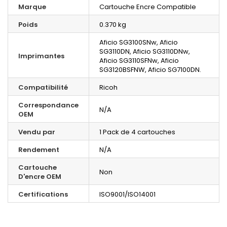
Marque
Cartouche Encre Compatible
Poids
0.370 kg
Aficio SG3100SNw, Aficio
SG3110DN, Aficio SG3110DNw,
Imprimantes
Aficio SG3110SFNw, Aficio
SG3120BSFNW, Aficio SG7100DN.
Compatibilité
Ricoh
Correspondance
N/A
OEM
Vendu par
1 Pack de 4 cartouches
Rendement
N/A
Cartouche
Non
D'encre OEM
Certifications
ISO9001/ISO14001