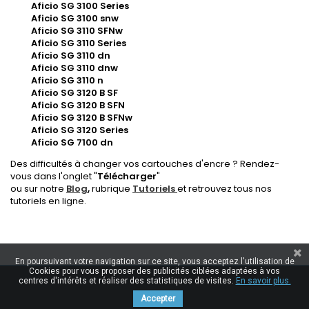
Aficio SG 3100 Series
Aficio SG 3100 snw
Aficio SG 3110 SFNw
Aficio SG 3110 Series
Aficio SG 3110 dn
Aficio SG 3110 dnw
Aficio SG 3110 n
Aficio SG 3120 B SF
Aficio SG 3120 B SFN
Aficio SG 3120 B SFNw
Aficio SG 3120 Series
Aficio SG 7100 dn
Des difficultés à changer vos cartouches d'encre ? Rendez-
vous dans l'onglet "
Télécharger
"
ou sur notre
Blog
,
rubrique
Tutoriels
et retrouvez tous nos
tutoriels en ligne.
En poursuivant votre navigation sur ce site, vous acceptez l'utilisation de
Cookies pour vous proposer des publicités ciblées adaptées à vos
centres d'intérêts et réaliser des statistiques de visites.
En savoir plus.
Accepter