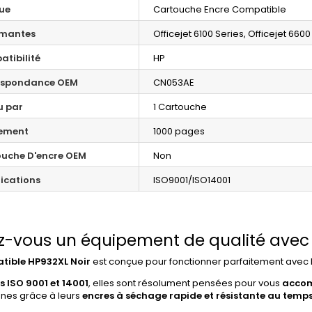
ue
Cartouche Encre Compatible
imantes
Officejet 6100 Series, Officejet 6600
tibilité
HP
espondance OEM
CN053AE
u par
1 Cartouche
ement
1000 pages
uche D'encre OEM
Non
fications
ISO9001/ISO14001
z-vous un équipement de qualité avec 
tible HP932XL Noir
est conçue pour fonctionner parfaitement ave
s ISO 9001 et 14001
, elles sont résolument pensées pour vous
accom
nnes grâce à leurs
encres à séchage rapide et résistante au temps