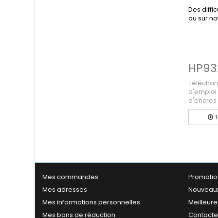
Des diffi
ou sur no
HP93
Téléchar
d'emploi
d'encres 
T
Mes commandes
Promotio
Mes adresses
Nouveaux
Mes informations personnelles
Meilleure
Mes bons de réduction
Contact