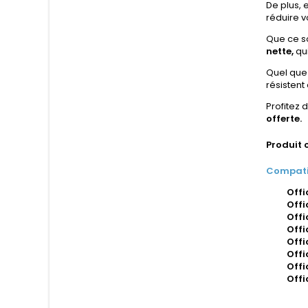
De plus, 
réduire v
Que ce so
nette,
qu
Quel que 
résistent
Profitez 
offerte.
Produit 
Compatib
Offi
Offi
Offi
Offi
Offi
Offi
Offi
Offi