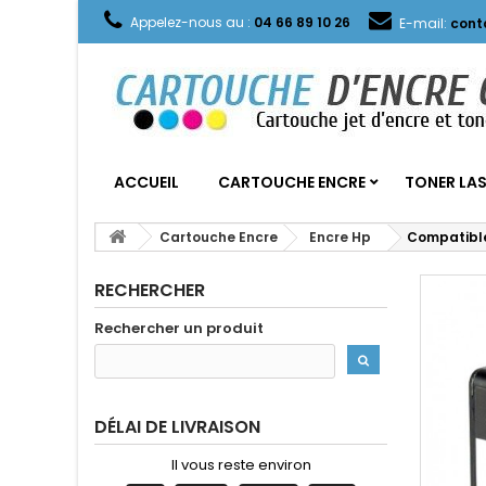
Appelez-nous au :
04 66 89 10 26
E-mail:
cont
ACCUEIL
CARTOUCHE ENCRE
TONER LA
Cartouche Encre
Encre Hp
Compatible
RECHERCHER
Rechercher un produit
DÉLAI DE LIVRAISON
Il vous reste environ