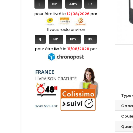
1
j.
16
h.
41
m.
11
s.
pour être livré le
12/08/2026
par
Il vous reste environ
1
j.
19
h.
11
m.
11
s.
pour être livré le
11/08/2026
par
Type 
Capa
Coule
Quant