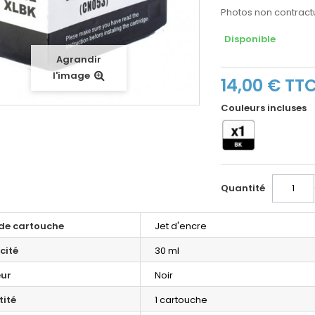
Photos non contractu
Disponible
Agrandir
l'image
14,00 €
TT
Couleurs incluses
Quantité
de cartouche
Jet d'encre
cité
30 ml
ur
Noir
ité
1 cartouche