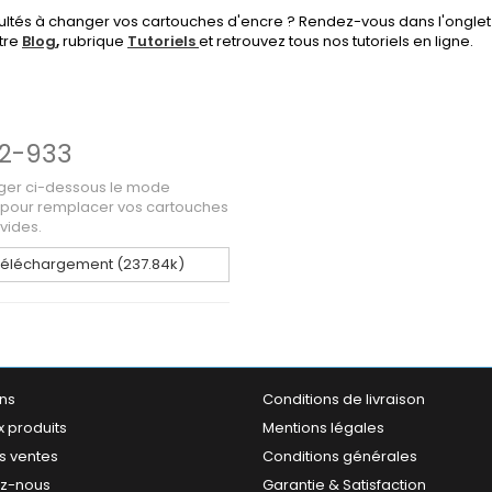
cultés à changer vos cartouches d'encre ? Rendez-vous dans l'onglet
tre
Blog
,
rubrique
Tutoriels
et retrouvez tous nos tutoriels en ligne.
2-933
ger ci-dessous le mode
 pour remplacer vos cartouches
vides.
éléchargement (237.84k)
ns
Conditions de livraison
 produits
Mentions légales
s ventes
Conditions générales
ez-nous
Garantie & Satisfaction