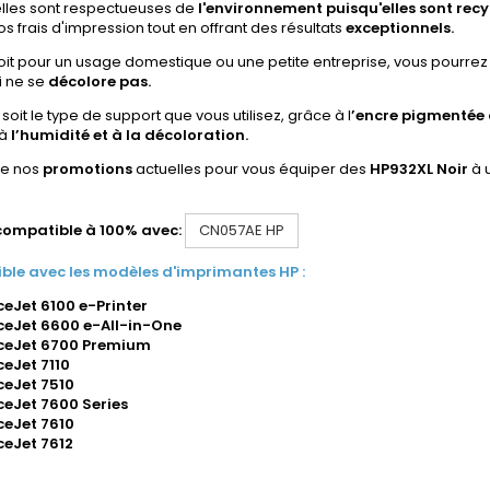
elles sont respectueuses de
l'environnement puisqu'elles sont recy
os frais d'impression tout en offrant des résultats
exceptionnels.
it pour un usage domestique ou une petite entreprise, vous pourrez 
i ne se
décolore pas.
soit le type de support que vous utilisez, grâce à l
’encre pigmentée 
 à
l’humidité et à la décoloration.
de nos
promotions
actuelles pour vous équiper des
HP932XL Noir
à u
compatible à 100% avec:
CN057AE HP
le avec les modèles d'imprimantes HP :
ceJet 6100 e-Printer
ceJet 6600 e-All-in-One
ceJet 6700 Premium
ceJet 7110
ceJet 7510
ceJet 7600 Series
ceJet 7610
ceJet 7612