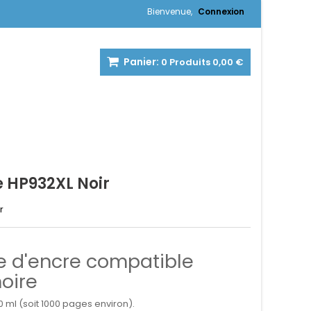
Bienvenue,
Connexion
Panier:
0
Produits
0,00 €
 HP932XL Noir
r
 d'encre compatible
oire
 ml (soit 1000 pages environ).