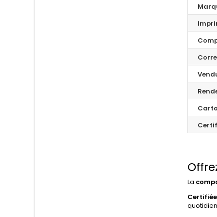
Marq
Impr
Compa
Corr
Vend
Rend
Carto
Certi
Offre
La
compa
Certifiée
quotidie