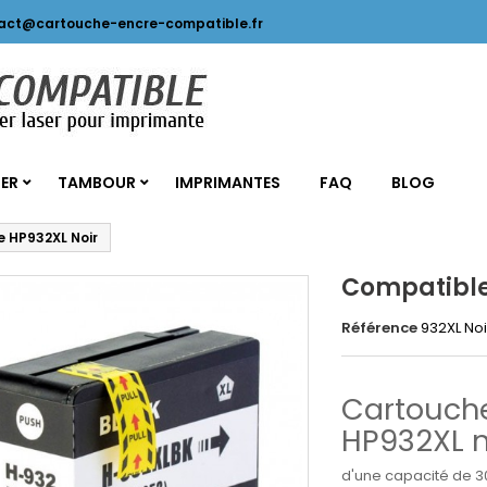
act@cartouche-encre-compatible.fr
SER
TAMBOUR
IMPRIMANTES
FAQ
BLOG
 HP932XL Noir
Compatible
Référence
932XL Noi
Cartouche
HP932XL n
d'une capacité de 30