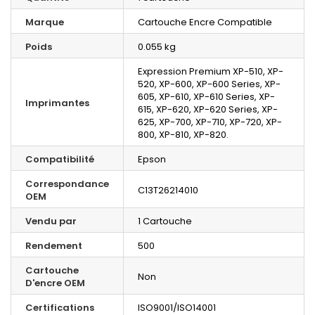
Marque
Cartouche Encre Compatible
Poids
0.055 kg
Expression Premium XP-510, XP-
520, XP-600, XP-600 Series, XP-
605, XP-610, XP-610 Series, XP-
Imprimantes
615, XP-620, XP-620 Series, XP-
625, XP-700, XP-710, XP-720, XP-
800, XP-810, XP-820.
Compatibilité
Epson
Correspondance
C13T26214010
OEM
Vendu par
1 Cartouche
Rendement
500
Cartouche
Non
D'encre OEM
Certifications
ISO9001/ISO14001