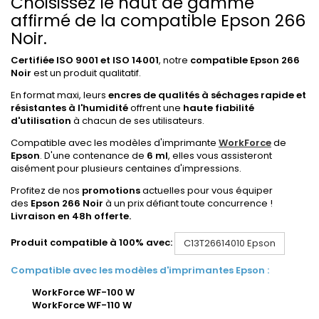
Choisissez le haut de gamme
affirmé de la compatible Epson 266
Noir.
Certifiée ISO 9001 et ISO 14001
, notre
compatible
Epson 266
Noir
est un produit qualitatif.
En format maxi, leurs
encres de qualités à séchages rapide et
résistantes à l'humidité
offrent une
haute fiabilité
d'utilisation
à chacun de ses utilisateurs.
Compatible avec les modèles d'imprimante
WorkForce
de
Epson
. D'une contenance de
6 ml
, elles vous assisteront
aisément pour plusieurs centaines d'impressions.
Profitez de nos
promotions
actuelles pour vous équiper
des
Epson 266 Noir
à un prix défiant toute concurrence !
Livraison en 48h offerte.
Produit compatible à 100% avec:
C13T26614010
Epson
Compatible avec les modèles d'imprimantes Epson :
WorkForce WF-100 W
WorkForce WF-110 W