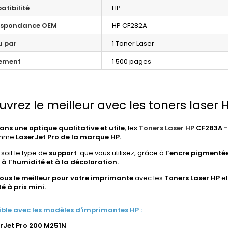
tibilité
HP
espondance OEM
HP CF282A
u par
1 Toner Laser
ement
1 500 pages
vrez le meilleur avec les toners laser H
dans une
optique qualitative et utile
, les
Toners Laser HP
CF283A -
amme
LaserJet Pro de la marque HP.
soit le type de
support
que vous utilisez, grâce à
l’encre pigmentée
 à l’humidité et à la décoloration.
ous le meilleur pour votre imprimante
avec les
Toners Laser HP
et
é à prix mini.
le avec les modèles d'imprimantes HP :
rJet Pro 200 M251N