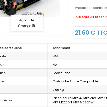
Photos non contractu
Ce produit est en 
Agrandir
l'image
21,60 €
TT
de cartouche
Toner laser
cité
N/A
ur
Noir
ité
1 cartouche
ue
Cartouche Encre Compatible
0.90 Kg
LaserJet Pro M125A, M125NW, M127
imantes
MFP M225DN, MFP M225DW.