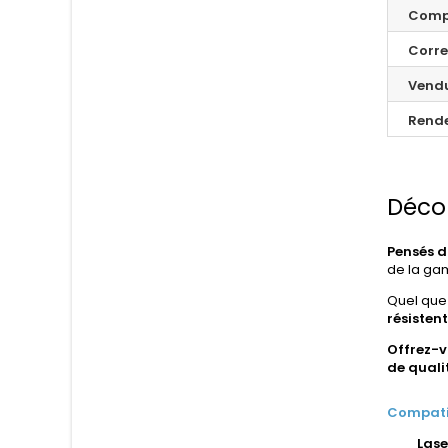
Compa
Corr
Vend
Rend
Décou
Pensés 
de la g
Quel que 
résistent
Offrez-v
de qualit
Compatib
Lase