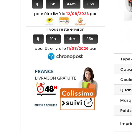
1
j.
16
h.
44
m.
34
s.
pour être livré le
12/08/2026
par
Il vous reste environ
1
j.
19
h.
14
m.
34
s.
pour être livré le
11/08/2026
par
Type 
Capa
Coule
Quant
Marq
Poids
Impr