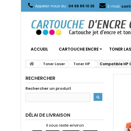
Appelez-nous au :
04 66 89 10 26
E-mail:
cont
ACCUEIL
CARTOUCHE ENCRE
TONER LA
Toner Laser
Toner HP
Compatible HP C
RECHERCHER
Rechercher un produit
DÉLAI DE LIVRAISON
Il vous reste environ