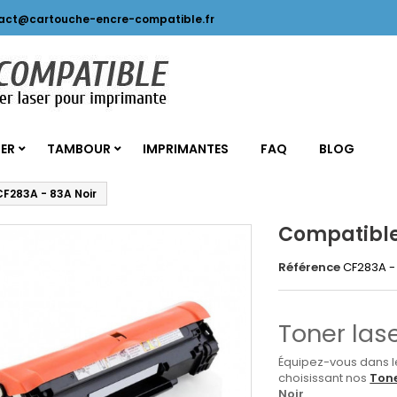
act@cartouche-encre-compatible.fr
SER
TAMBOUR
IMPRIMANTES
FAQ
BLOG
F283A - 83A Noir
Compatible
Référence
CF283A -
Toner las
Équipez-vous dans 
choisissant nos
Tone
Noir
.