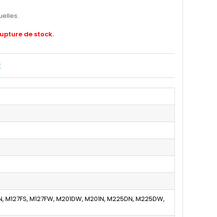
elles.
rupture de stock.
C
FN, M127FS, M127FW, M201DW, M201N, M225DN, M225DW,