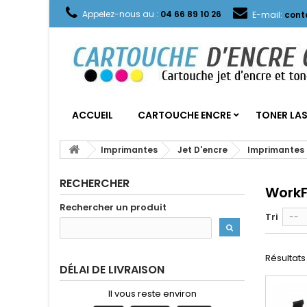
Appelez-nous au :
04 66 89 10 26
E-mail:
cont
ACCUEIL
CARTOUCHE ENCRE
TONER LA
Imprimantes
Jet D'encre
Imprimantes
RECHERCHER
WorkF
Rechercher un produit
Tri
--
Résultats 
DÉLAI DE LIVRAISON
Il vous reste environ