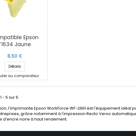
patible Epson
T1634 Jaune
8,50 €
Détails
outer au comparateur
1 - 5 sur 5.
on, l'
imprimante Epson WorkForce WF-2661
est l'équipement idéal po
ntreprises, grâce notamment à l'impression Recto Verso automatique 
e d’encre noire à haut rendement.