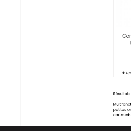
Com
Aj
Résultats 
Multifoncti
petites e
cartouch