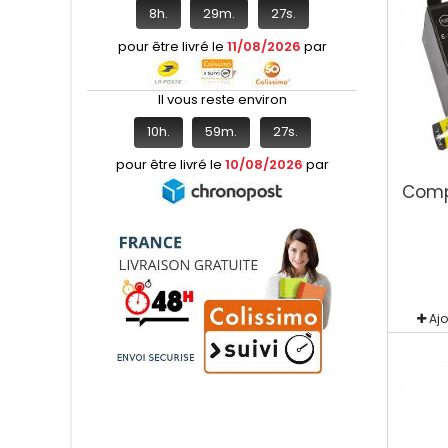
8
h.
29
m.
27
s.
pour être livré le
11/08/2026
par
Il vous reste environ
10
h.
59
m.
27
s.
pour être livré le
10/08/2026
par
Comp
Aj