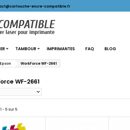
act@cartouche-encre-compatible.fr
SER
TAMBOUR
IMPRIMANTES
FAQ
BLOG
 Epson
WorkForce WF-2661
orce WF-2661
1 - 5 sur 5.