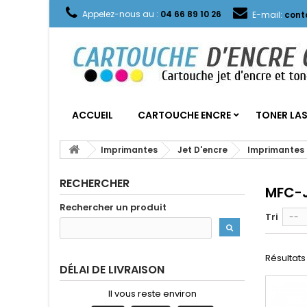
Appelez-nous au :
04 66 89 10 26
E-mail:
cont
ACCUEIL
CARTOUCHE ENCRE
TONER LA
Imprimantes
Jet D'encre
Imprimantes 
RECHERCHER
MFC-
Rechercher un produit
Tri
--
Résultats 
DÉLAI DE LIVRAISON
Il vous reste environ