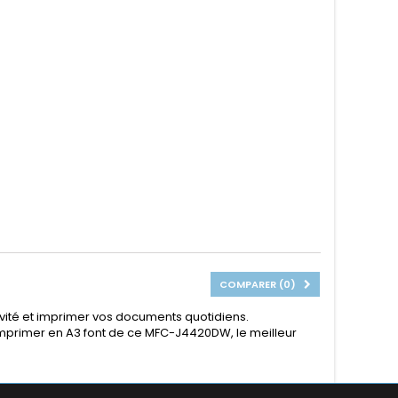
COMPARER (
0
)
ivité et imprimer vos documents quotidiens.
'imprimer en A3 font de ce MFC-J4420DW, le meilleur