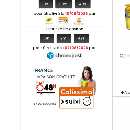
13
h.
39
m.
48
s.
pour être livré le
10/08/2026
par
Il vous reste environ
16
h.
9
m.
48
s.
pour être livré le
07/08/2026
par
Com
Aj