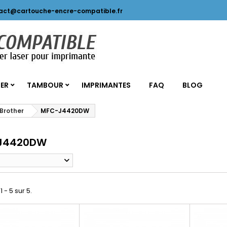
act@cartouche-encre-compatible.fr
SER
TAMBOUR
IMPRIMANTES
FAQ
BLOG
Brother
MFC-J4420DW
J4420DW
1 - 5 sur 5.