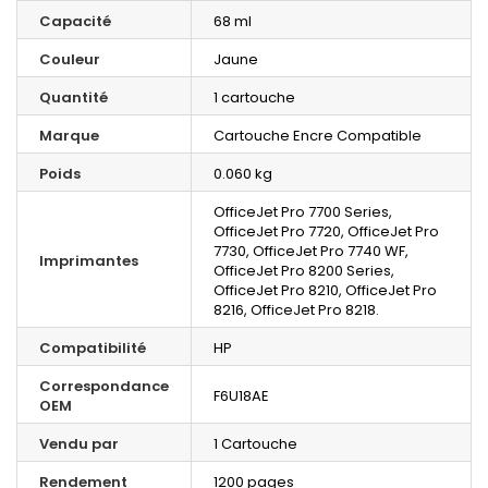
Capacité
68 ml
Couleur
Jaune
Quantité
1 cartouche
Marque
Cartouche Encre Compatible
Poids
0.060 kg
OfficeJet Pro 7700 Series,
OfficeJet Pro 7720, OfficeJet Pro
7730, OfficeJet Pro 7740 WF,
Imprimantes
OfficeJet Pro 8200 Series,
OfficeJet Pro 8210, OfficeJet Pro
8216, OfficeJet Pro 8218.
Compatibilité
HP
Correspondance
F6U18AE
OEM
Vendu par
1 Cartouche
Rendement
1200 pages