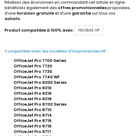
Réalisez des économies en commandant cet article en ligne :
bénéficiez également des
offres promotionnelles
proposées,
d’une
livraison gratuite
et d’une
garantie
sur tous vos
achats.
Produit compatible à 100% avec:
F6U18AE HP
Compatible avec les modèles d'imprimantes HP :
OfficeJet Pro 7700 Series
OfficeJet Pro 7720
OfficeJet Pro 7730
OfficeJet Pro 7740 WF
OfficeJet Pro 8200 Series
OfficeJet Pro 8210
OfficeJet Pro 8216
OfficeJet Pro 8218
OfficeJet Pro 8700 Series
OfficeJet Pro 8710
OfficeJet Pro 8714
OfficeJet Pro 8715
OfficeJet Pro 8716
OfficeJet Pro 8717