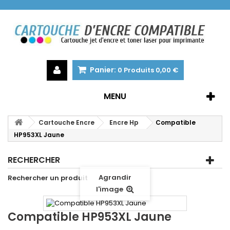
Panier:
0
Produits
0,00 €
MENU
Cartouche Encre
Encre Hp
Compatible
HP953XL Jaune
RECHERCHER
Agrandir
Rechercher un produit
l'image
Compatible HP953XL Jaune