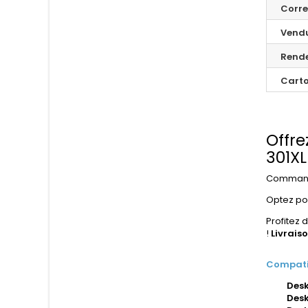
Corr
Vend
Rend
Carto
Offre
301XL
Comman
Optez po
Profitez 
!
Livrais
Compatib
Desk
Desk