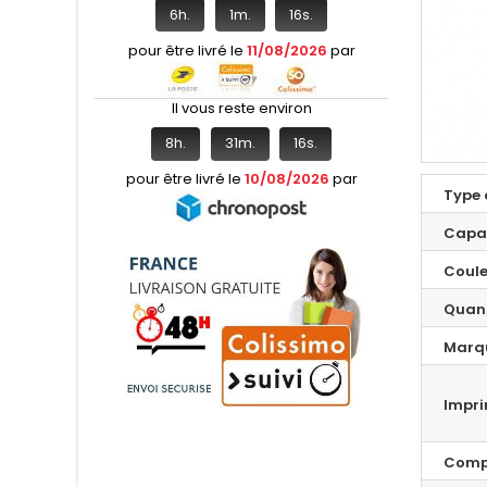
6
h.
1
m.
15
s.
pour être livré le
11/08/2026
par
Il vous reste environ
8
h.
31
m.
15
s.
pour être livré le
10/08/2026
par
Type 
Capa
Coule
Quant
Marq
Impr
Compa