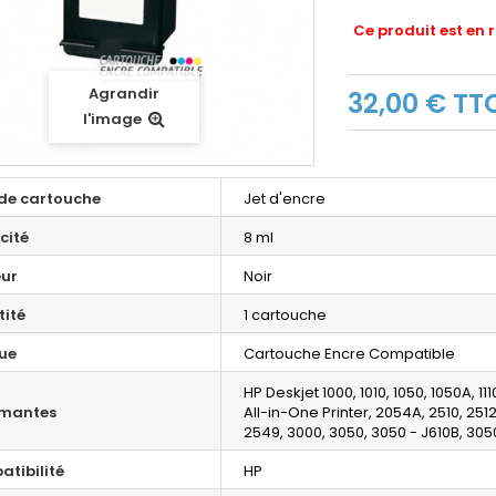
Ce produit est en 
Agrandir
32,00 €
TT
l'image
de cartouche
Jet d'encre
cité
8 ml
ur
Noir
ité
1 cartouche
ue
Cartouche Encre Compatible
HP Deskjet 1000, 1010, 1050, 1050A, 11
imantes
All-in-One Printer, 2054A, 2510, 251
2549, 3000, 3050, 3050 - J610B, 3050
tibilité
HP