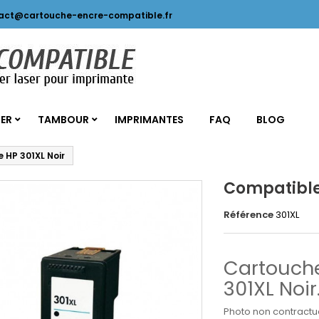
act@cartouche-encre-compatible.fr
SER
TAMBOUR
IMPRIMANTES
FAQ
BLOG
 HP 301XL Noir
Compatible
Référence
301XL
Cartouche
301XL Noir
Photo non contractue