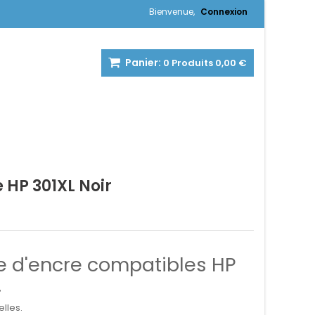
Bienvenue,
Connexion
Panier:
0
Produits
0,00 €
 HP 301XL Noir
 d'encre compatibles HP
.
lles.