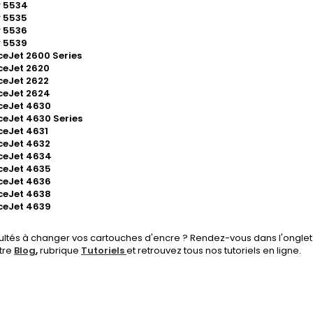
y 5534
y 5535
y 5536
y 5539
ceJet 2600 Series
ceJet 2620
ceJet 2622
ceJet 2624
ceJet 4630
ceJet 4630 Series
ceJet 4631
ceJet 4632
ceJet 4634
ceJet 4635
ceJet 4636
ceJet 4638
ceJet 4639
cultés à changer vos cartouches d'encre ? Rendez-vous dans l'onglet
tre
Blog
,
rubrique
Tutoriels
et retrouvez tous nos tutoriels en ligne.