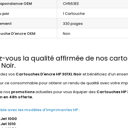
espondance OEM
CH563EE
u par
1 Cartouche
ement
330 pages
uche D'encre OEM
Non
z-vous la qualité affirmée de nos car
 Noir.
dez vos
Cartouches D'encre HP 301XL Noir
et bénéficiez d’un ensem
ur ce consommable pour obtenir un rendu de qualité avec votre im
de nos
promotions
actuelles pour vous équiper des
Cartouches HP 3
on en 48h offerte.
le avec les modèles d'imprimantes HP :
Jet 1000
Jet 1010