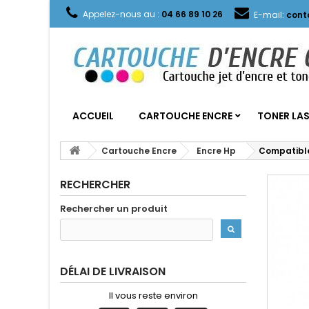
Appelez-nous au :
04 66 89 10 26
E-mail:
cont
ACCUEIL
CARTOUCHE ENCRE
TONER LA
Cartouche Encre
Encre Hp
Compatible
RECHERCHER
Rechercher un produit
DÉLAI DE LIVRAISON
Il vous reste environ