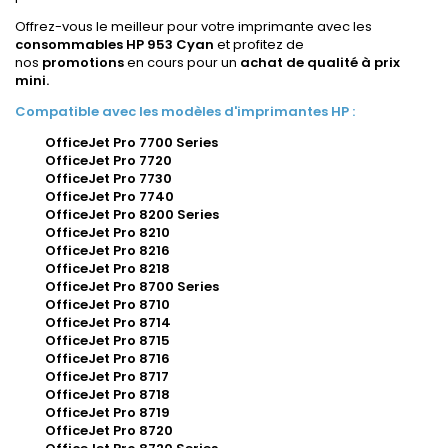
Offrez-vous le meilleur pour votre imprimante avec les
consommables HP 953 Cyan
et profitez de
nos
promotions
en cours pour un
achat de qualité à prix
mini.
Compatible avec les modèles d'imprimantes HP :
OfficeJet Pro 7700 Series
OfficeJet Pro 7720
OfficeJet Pro 7730
OfficeJet Pro 7740
OfficeJet Pro 8200 Series
OfficeJet Pro 8210
OfficeJet Pro 8216
OfficeJet Pro 8218
OfficeJet Pro 8700 Series
OfficeJet Pro 8710
OfficeJet Pro 8714
OfficeJet Pro 8715
OfficeJet Pro 8716
OfficeJet Pro 8717
OfficeJet Pro 8718
OfficeJet Pro 8719
OfficeJet Pro 8720